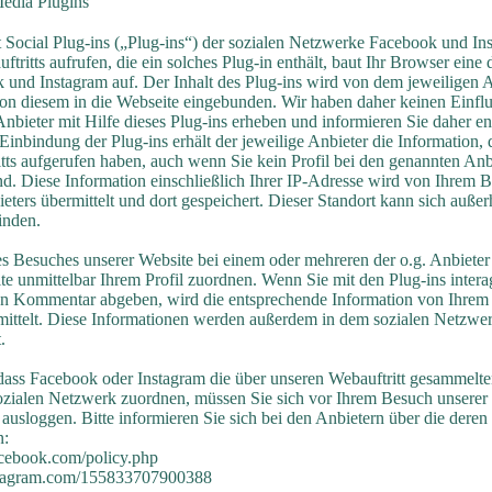
edia Plugins
 Social Plug-ins („Plug-ins“) der sozialen Netzwerke Facebook und In
uftritts aufrufen, die ein solches Plug-in enthält, baut Ihr Browser eine
und Instagram auf. Der Inhalt des Plug-ins wird von dem jeweiligen An
von diesem in die Webseite eingebunden. Wir haben daher keinen Einfl
nbieter mit Hilfe dieses Plug-ins erheben und informieren Sie daher 
inbindung der Plug-ins erhält der jeweilige Anbieter die Information, 
ritts aufgerufen haben, auch wenn Sie kein Profil bei den genannten Anb
ind. Diese Information einschließlich Ihrer IP-Adresse wird von Ihrem B
eters übermittelt und dort gespeichert. Dieser Standort kann sich außer
inden.
s Besuches unserer Website bei einem oder mehreren der o.g. Anbieter
e unmittelbar Ihrem Profil zuordnen. Wenn Sie mit den Plug-ins intera
nen Kommentar abgeben, wird die entsprechende Information von Ihrem
mittelt. Diese Informationen werden außerdem in dem sozialen Netzwerk
.
dass Facebook oder Instagram die über unseren Webauftritt gesammelte
sozialen Netzwerk zuordnen, müssen Sie sich vor Ihrem Besuch unserer
usloggen. Bitte informieren Sie sich bei den Anbietern über die deren
n:
cebook.com/policy.php
instagram.com/155833707900388