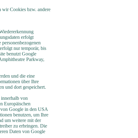
en wir Cookies bzw. andere
e Wiedererkennung
zungsdaten erfolgt
ine personenbezogenen
folgt nur temporär, bis
ite benutzt Google
0 Amphitheatre Parkway,
erden und die eine
rmationen über Ihre
n und dort gespeichert.
 innerhalb von
en Europäischen
er von Google in den USA
ationen benutzen, um Ihre
d um weitere mit der
eiber zu erbringen. Die
deren Daten von Google