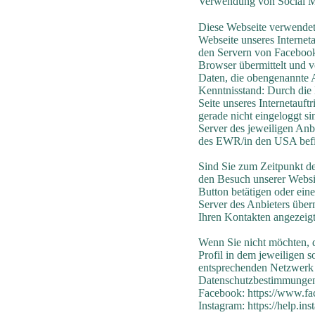
Verwendung von Social M
Diese Webseite verwendet
Webseite unseres Interneta
den Servern von Facebook 
Browser übermittelt und 
Daten, die obengenannte A
Kenntnisstand: Durch die E
Seite unseres Internetauft
gerade nicht eingeloggt s
Server des jeweiligen Anbi
des EWR/in den USA bef
Sind Sie zum Zeitpunkt de
den Besuch unserer Websit
Button betätigen oder ei
Server des Anbieters über
Ihren Kontakten angezeigt
Wenn Sie nicht möchten, 
Profil in dem jeweiligen 
entsprechenden Netzwerk a
Datenschutzbestimmunge
Facebook: https://www.fa
Instagram: https://help.