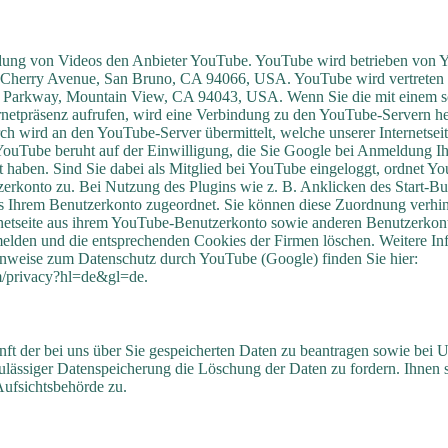
ndung von Videos den Anbieter YouTube. YouTube wird betrieben von
1 Cherry Avenue, San Bruno, CA 94066, USA. YouTube wird vertreten 
e Parkway, Mountain View, CA 94043, USA. Wenn Sie die mit einem s
ternetpräsenz aufrufen, wird eine Verbindung zu den YouTube-Servern he
rch wird an den YouTube-Server übermittelt, welche unserer Internetsei
YouTube beruht auf der Einwilligung, die Sie Google bei Anmeldung I
 haben. Sind Sie dabei als Mitglied bei YouTube eingeloggt, ordnet Y
erkonto zu. Bei Nutzung des Plugins wie z. B. Anklicken des Start-Bu
ls Ihrem Benutzerkonto zugeordnet. Sie können diese Zuordnung verhin
rnetseite aus ihrem YouTube-Benutzerkonto sowie anderen Benutzerko
lden und die entsprechenden Cookies der Firmen löschen. Weitere In
nweise zum Datenschutz durch YouTube (Google) finden Sie hier:
om/privacy?hl=de&gl=de.
nft der bei uns über Sie gespeicherten Daten zu beantragen sowie bei U
ulässiger Datenspeicherung die Löschung der Daten zu fordern. Ihnen s
Aufsichtsbehörde zu.