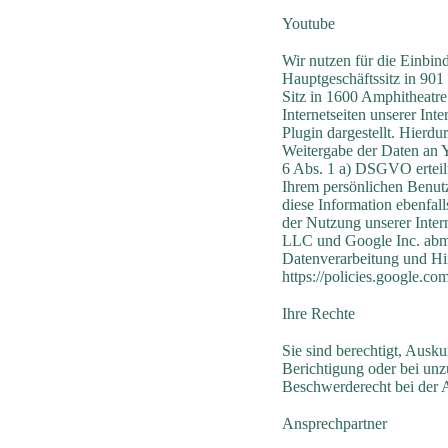
Youtube
Wir nutzen für die Einbi
Hauptgeschäftssitz in 90
Sitz in 1600 Amphitheatr
Internetseiten unserer In
Plugin dargestellt. Hierdu
Weitergabe der Daten an 
6 Abs. 1 a) DSGVO erteilt
Ihrem persönlichen Benutz
diese Information ebenfal
der Nutzung unserer Inte
LLC und Google Inc. abme
Datenverarbeitung und Hi
https://policies.google.c
Ihre Rechte
Sie sind berechtigt, Ausku
Berichtigung oder bei unz
Beschwerderecht bei der 
Ansprechpartner