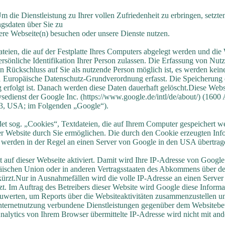
die Dienstleistung zu Ihrer vollen Zufriedenheit zu erbringen, setzt
gsdaten über Sie zu
ere Webseite(n) besuchen oder unsere Dienste nutzen.
ateien, die auf der Festplatte Ihres Computers abgelegt werden und di
ersönliche Identifikation Ihrer Person zulassen. Die Erfassung von Nut
in Rückschluss auf Sie als nutzende Person möglich ist, es werden ke
1 Europäische Datenschutz-Grundverordnung erfasst. Die Speicherung er
erfolgt ist. Danach werden diese Daten dauerhaft gelöscht.Diese Webs
sedienst der Google Inc. (https://www.google.de/intl/de/about/) (160
, USA; im Folgenden „Google“).
t sog. „Cookies“, Textdateien, die auf Ihrem Computer gespeichert w
r Website durch Sie ermöglichen. Die durch den Cookie erzeugten Info
werden in der Regel an einen Server von Google in den USA übertrage
 auf dieser Webseite aktiviert. Damit wird Ihre IP-Adresse von Google
päischen Union oder in anderen Vertragsstaaten des Abkommens über d
kürzt.Nur in Ausnahmefällen wird die volle IP-Adresse an einen Serv
zt. Im Auftrag des Betreibers dieser Website wird Google diese Inform
uwerten, um Reports über die Websiteaktivitäten zusammenzustellen un
nternetnutzung verbundene Dienstleistungen gegenüber dem Websitebetr
lytics von Ihrem Browser übermittelte IP-Adresse wird nicht mit an