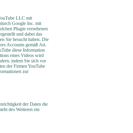
 YouTube LLC mit
durch Google Inc. mit
olchen Plugin versehenen
rgestellt und dabei das
ten Sie besucht haben. Die
hres Accounts gemäß Art.
ouTube diese Information
ttons eines Videos wird
dern, indem Sie sich vor
nten der Firmen YouTube
formationen zur
nrichtigkeit der Daten die
teht des Weiteren ein