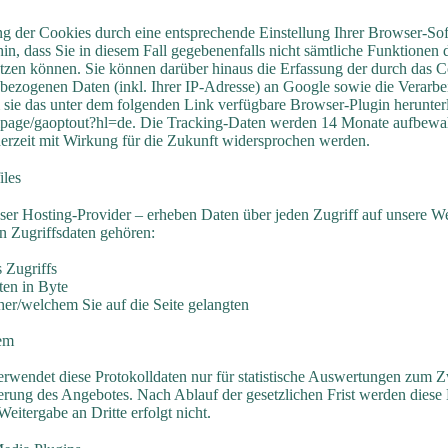
g der Cookies durch eine entsprechende Einstellung Ihrer Browser-Sof
in, dass Sie in diesem Fall gegebenenfalls nicht sämtliche Funktionen 
tzen können. Sie können darüber hinaus die Erfassung der durch das C
bezogenen Daten (inkl. Ihrer IP-Adresse) an Google sowie die Verarbe
sie das unter dem folgenden Link verfügbare Browser-Plugin herunterla
/dlpage/gaoptout?hl=de. Die Tracking-Daten werden 14 Monate aufbew
erzeit mit Wirkung für die Zukunft widersprochen werden.
iles
er Hosting-Provider – erheben Daten über jeden Zugriff auf unsere We
en Zugriffsdaten gehören:
 Zugriffs
en in Byte
er/welchem Sie auf die Seite gelangten
tem
rwendet diese Protokolldaten nur für statistische Auswertungen zum Z
erung des Angebotes. Nach Ablauf der gesetzlichen Frist werden diese 
itergabe an Dritte erfolgt nicht.